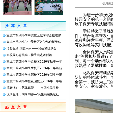
信息来源
为进一步加强校
校园安全的第一道防
展了保安专项技能培
推荐文章
学校特邀了鳌峰
件，结合近年来发生
宣城市第四小学中梁校区教学综合楼维修
流程和注意事项。重
宣城市第四小学中梁校区教学综合楼维修
有效沟通等实用技能
珍爱生命 预防溺水 ——民生校区联合
全体保安人员轮
家校同心育桃李，携手共进谱新篇 ——
击”等模拟场景进行
制，每一个动作都力
宣城市第四小学中梁校区2026年秋季一年
步熟悉了器械性能，
宣城市第四小学民生校区2026年一年级新
此次保安培训活动，
宣城市第四小学本部校区2026年新生登记
队伍的整体战斗力，
宣城市第四小学桂花园校区2026年一年级
全第一，预防为主”
生安心、家长放心、
德智润心，艺体赋能—— 市四小民生校
悦动生活，阅享书香—“民生清溪悦读社
热点文章