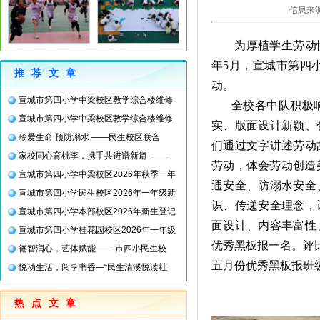
信息来源
为厚植学生劳动情
年
5
月，宣城市第四
推荐文章
动。
宣城市第四小学中梁校区教学综合楼维修
全校各中队积极
宣城市第四小学中梁校区教学综合楼维修
实、版面设计新颖、
珍爱生命 预防溺水 ——民生校区联合
们通过文字讲述劳动
家校同心育桃李，携手共进谱新篇 ——
劳动，体会劳动创造
宣城市第四小学中梁校区2026年秋季一年
通安全、防溺水安全
宣城市第四小学民生校区2026年一年级新
识、传递安全理念，
宣城市第四小学本部校区2026年新生登记
面设计、内容丰富性
宣城市第四小学桂花园校区2026年一年级
优秀黑板报一名。评
德智润心，艺体赋能—— 市四小民生校
五月份优秀黑板报班
悦动生活，阅享书香—“民生清溪悦读社
热点文章