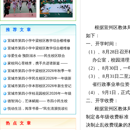
根据宣州区教体
推荐文章
如下：
宣城市第四小学中梁校区教学综合楼维修
一、开学时间：
宣城市第四小学中梁校区教学综合楼维修
（
1
）、
8
月
28
日
召开
珍爱生命 预防溺水 ——民生校区联合
办公室，校园清理
家校同心育桃李，携手共进谱新篇 ——
（
2
）、
8
月
30
日
，一
宣城市第四小学中梁校区2026年秋季一年
（
3
）、
8
月
31
日
二至
宣城市第四小学民生校区2026年一年级新
省行政事业单位资
宣城市第四小学本部校区2026年新生登记
（
4
）、
9
月
1
日
，正式
宣城市第四小学桂花园校区2026年一年级
二、开学收费：
德智润心，艺体赋能—— 市四小民生校
根据宣州区教体
悦动生活，阅享书香—“民生清溪悦读社
制定各年级收费标准
热点文章
决制止乱收费现象的